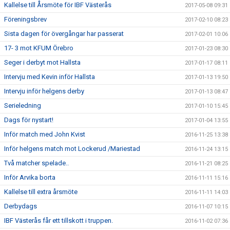
Kallelse till Årsmöte för IBF Västerås
2017-05-08 09:31
Föreningsbrev
2017-02-10 08:23
Sista dagen för övergångar har passerat
2017-02-01 10:06
17- 3 mot KFUM Örebro
2017-01-23 08:30
Seger i derbyt mot Hallsta
2017-01-17 08:11
Intervju med Kevin inför Hallsta
2017-01-13 19:50
Intervju inför helgens derby
2017-01-13 08:47
Serieledning
2017-01-10 15:45
Dags för nystart!
2017-01-04 13:55
Inför match med John Kvist
2016-11-25 13:38
Inför helgens match mot Lockerud /Mariestad
2016-11-24 13:15
Två matcher spelade..
2016-11-21 08:25
Inför Arvika borta
2016-11-11 15:16
Kallelse till extra årsmöte
2016-11-11 14:03
Derbydags
2016-11-07 10:15
IBF Västerås får ett tillskott i truppen.
2016-11-02 07:36