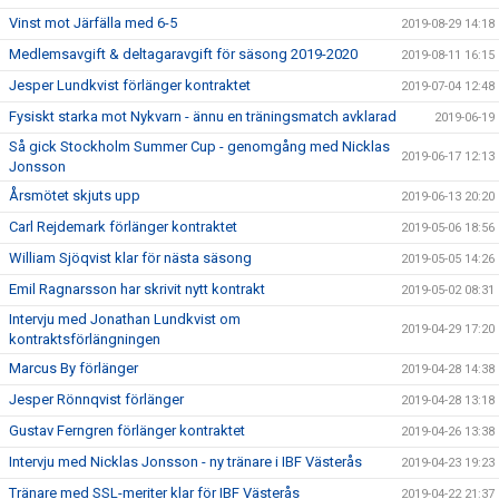
Vinst mot Järfälla med 6-5
2019-08-29 14:18
Medlemsavgift & deltagaravgift för säsong 2019-2020
2019-08-11 16:15
Jesper Lundkvist förlänger kontraktet
2019-07-04 12:48
Fysiskt starka mot Nykvarn - ännu en träningsmatch avklarad
2019-06-19
Så gick Stockholm Summer Cup - genomgång med Nicklas
2019-06-17 12:13
Jonsson
Årsmötet skjuts upp
2019-06-13 20:20
Carl Rejdemark förlänger kontraktet
2019-05-06 18:56
William Sjöqvist klar för nästa säsong
2019-05-05 14:26
Emil Ragnarsson har skrivit nytt kontrakt
2019-05-02 08:31
Intervju med Jonathan Lundkvist om
2019-04-29 17:20
kontraktsförlängningen
Marcus By förlänger
2019-04-28 14:38
Jesper Rönnqvist förlänger
2019-04-28 13:18
Gustav Ferngren förlänger kontraktet
2019-04-26 13:38
Intervju med Nicklas Jonsson - ny tränare i IBF Västerås
2019-04-23 19:23
Tränare med SSL-meriter klar för IBF Västerås
2019-04-22 21:37