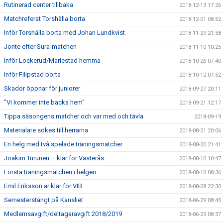
Rutinerad center tillbaka
2018-12-13 17:26
Matchreferat Torshälla borta
2018-12-01 08:52
Inför Torshälla borta med Johan Lundkvist
2018-11-29 21:58
Jonte efter Sura-matchen
2018-11-10 10:25
Inför Lockerud/Mariestad hemma
2018-10-26 07:40
Inför Filipstad borta
2018-10-12 07:52
Skador öppnar för juniorer
2018-09-27 20:11
"Vi kommer inte backa hem"
2018-09-21 12:17
Tippa säsongens matcher och var med och tävla
2018-09-19
Materialare sökes till herrarna
2018-08-21 20:06
En helg med två spelade träningsmatcher
2018-08-20 21:41
Joakim Turunen – klar för Västerås
2018-08-10 10:47
Första träningsmatchen i helgen
2018-08-10 08:36
Emil Eriksson är klar för VIB
2018-08-08 22:30
Semesterstängt på Kansliet
2018-06-29 08:45
Medlemsavgift/deltagaravgift 2018/2019
2018-06-29 08:37