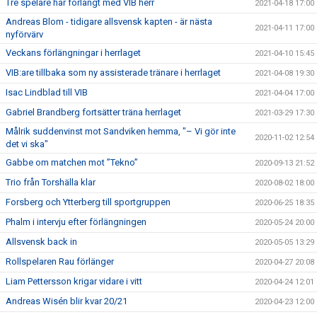
Tre spelare har förlängt med VIB herr
2021-04-18 17:00
Andreas Blom - tidigare allsvensk kapten - är nästa
2021-04-11 17:00
nyförvärv
Veckans förlängningar i herrlaget
2021-04-10 15:45
VIB:are tillbaka som ny assisterade tränare i herrlaget
2021-04-08 19:30
Isac Lindblad till VIB
2021-04-04 17:00
Gabriel Brandberg fortsätter träna herrlaget
2021-03-29 17:30
Målrik suddenvinst mot Sandviken hemma, "– Vi gör inte
2020-11-02 12:54
det vi ska"
Gabbe om matchen mot ”Tekno”
2020-09-13 21:52
Trio från Torshälla klar
2020-08-02 18:00
Forsberg och Ytterberg till sportgruppen
2020-06-25 18:35
Phalm i intervju efter förlängningen
2020-05-24 20:00
Allsvensk back in
2020-05-05 13:29
Rollspelaren Rau förlänger
2020-04-27 20:08
Liam Pettersson krigar vidare i vitt
2020-04-24 12:01
Andreas Wisén blir kvar 20/21
2020-04-23 12:00