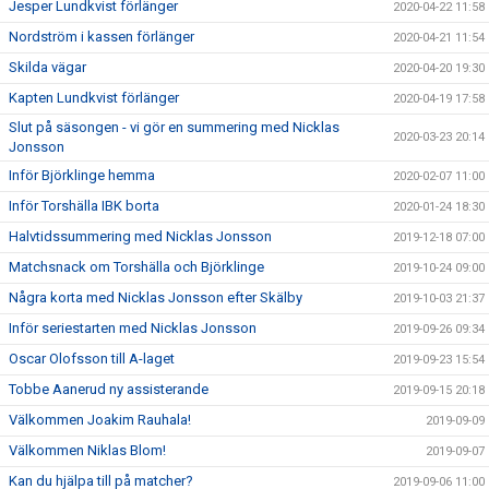
Jesper Lundkvist förlänger
2020-04-22 11:58
Nordström i kassen förlänger
2020-04-21 11:54
Skilda vägar
2020-04-20 19:30
Kapten Lundkvist förlänger
2020-04-19 17:58
Slut på säsongen - vi gör en summering med Nicklas
2020-03-23 20:14
Jonsson
Inför Björklinge hemma
2020-02-07 11:00
Inför Torshälla IBK borta
2020-01-24 18:30
Halvtidssummering med Nicklas Jonsson
2019-12-18 07:00
Matchsnack om Torshälla och Björklinge
2019-10-24 09:00
Några korta med Nicklas Jonsson efter Skälby
2019-10-03 21:37
Inför seriestarten med Nicklas Jonsson
2019-09-26 09:34
Oscar Olofsson till A-laget
2019-09-23 15:54
Tobbe Aanerud ny assisterande
2019-09-15 20:18
Välkommen Joakim Rauhala!
2019-09-09
Välkommen Niklas Blom!
2019-09-07
Kan du hjälpa till på matcher?
2019-09-06 11:00