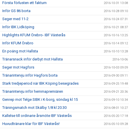
Första förlusten ett faktum
2016-10-31 13:08
Inför GS 86 borta
2016-10-28 09:10
Seger med 11-2
2016-10-24 07:31
Inför IBK Lidköping
2016-10-21 08:37
Highlights KFUM Örebro- IBF Västerås
2016-10-16 13:25
Inför KFUM Örebro
2016-10-14 09:12
En poäng mot Hallsta
2016-10-10 13:28
Tränarsnack inför derbyt mot Hallsta
2016-10-06
Seger mot Hagfors
2016-10-03 09:09
Tränarintervju inför Hagfors borta
2016-09-30 09:11
Stark tredjeperiod när IBK Köping besegrades
2016-09-25 19:48
Tränarintervju inför hemmapremiären
2016-09-21 20:36
Genrep mot Telge SIBK i K-borg, söndag kl 15
2016-09-10 10:34
Träningsmatch mot Skälby 1/8 kl 20.30
2016-08-01 10:27
Kallelse till ordinarie årsmöte IBF Västerås
2016-05-20 17:18
Huvudtränare klar för IBF Västerås!
2016-05-10 09:28