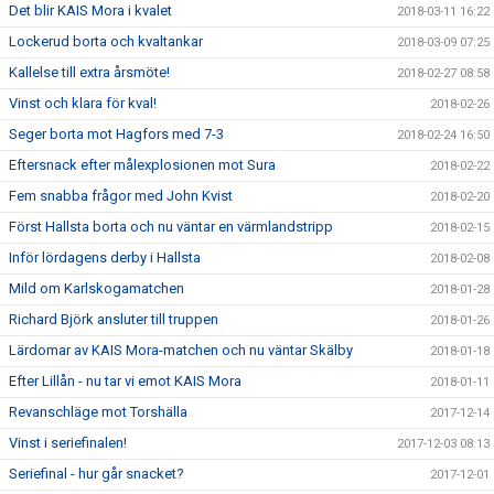
Det blir KAIS Mora i kvalet
2018-03-11 16:22
Lockerud borta och kvaltankar
2018-03-09 07:25
Kallelse till extra årsmöte!
2018-02-27 08:58
Vinst och klara för kval!
2018-02-26
Seger borta mot Hagfors med 7-3
2018-02-24 16:50
Eftersnack efter målexplosionen mot Sura
2018-02-22
Fem snabba frågor med John Kvist
2018-02-20
Först Hallsta borta och nu väntar en värmlandstripp
2018-02-15
Inför lördagens derby i Hallsta
2018-02-08
Mild om Karlskogamatchen
2018-01-28
Richard Björk ansluter till truppen
2018-01-26
Lärdomar av KAIS Mora-matchen och nu väntar Skälby
2018-01-18
Efter Lillån - nu tar vi emot KAIS Mora
2018-01-11
Revanschläge mot Torshälla
2017-12-14
Vinst i seriefinalen!
2017-12-03 08:13
Seriefinal - hur går snacket?
2017-12-01