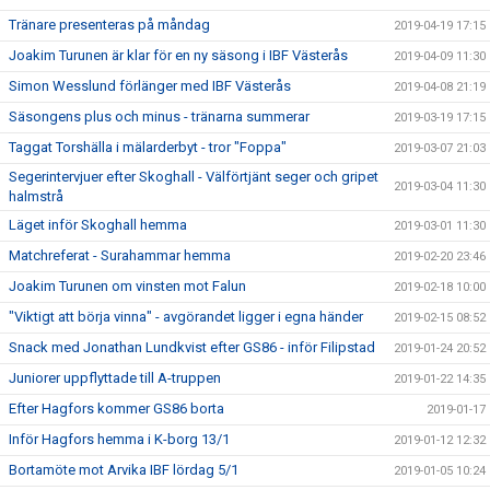
Tränare presenteras på måndag
2019-04-19 17:15
Joakim Turunen är klar för en ny säsong i IBF Västerås
2019-04-09 11:30
Simon Wesslund förlänger med IBF Västerås
2019-04-08 21:19
Säsongens plus och minus - tränarna summerar
2019-03-19 17:15
Taggat Torshälla i mälarderbyt - tror "Foppa"
2019-03-07 21:03
Segerintervjuer efter Skoghall - Välförtjänt seger och gripet
2019-03-04 11:30
halmstrå
Läget inför Skoghall hemma
2019-03-01 11:30
Matchreferat - Surahammar hemma
2019-02-20 23:46
Joakim Turunen om vinsten mot Falun
2019-02-18 10:00
"Viktigt att börja vinna" - avgörandet ligger i egna händer
2019-02-15 08:52
Snack med Jonathan Lundkvist efter GS86 - inför Filipstad
2019-01-24 20:52
Juniorer uppflyttade till A-truppen
2019-01-22 14:35
Efter Hagfors kommer GS86 borta
2019-01-17
Inför Hagfors hemma i K-borg 13/1
2019-01-12 12:32
Bortamöte mot Arvika IBF lördag 5/1
2019-01-05 10:24