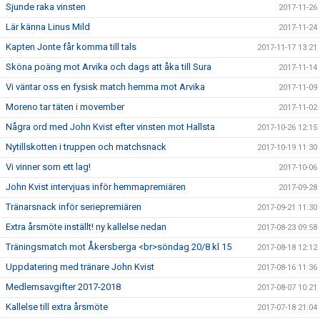
Sjunde raka vinsten
2017-11-26
Lär känna Linus Mild
2017-11-24
Kapten Jonte får komma till tals
2017-11-17 13:21
Sköna poäng mot Arvika och dags att åka till Sura
2017-11-14
Vi väntar oss en fysisk match hemma mot Arvika
2017-11-09
Moreno tar täten i movember
2017-11-02
Några ord med John Kvist efter vinsten mot Hallsta
2017-10-26 12:15
Nytillskotten i truppen och matchsnack
2017-10-19 11:30
Vi vinner som ett lag!
2017-10-06
John Kvist intervjuas inför hemmapremiären
2017-09-28
Tränarsnack inför seriepremiären
2017-09-21 11:30
Extra årsmöte inställt! ny kallelse nedan
2017-08-23 09:58
Träningsmatch mot Åkersberga <br>söndag 20/8 kl 15
2017-08-18 12:12
Uppdatering med tränare John Kvist
2017-08-16 11:36
Medlemsavgifter 2017-2018
2017-08-07 10:21
Kallelse till extra årsmöte
2017-07-18 21:04