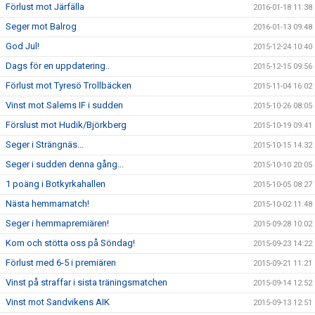
Förlust mot Järfälla
2016-01-18 11:38
Seger mot Balrog
2016-01-13 09:48
God Jul!
2015-12-24 10:40
Dags för en uppdatering..
2015-12-15 09:56
Förlust mot Tyresö Trollbäcken
2015-11-04 16:02
Vinst mot Salems IF i sudden
2015-10-26 08:05
Förslust mot Hudik/Björkberg
2015-10-19 09:41
Seger i Strängnäs...
2015-10-15 14:32
Seger i sudden denna gång...
2015-10-10 20:05
1 poäng i Botkyrkahallen
2015-10-05 08:27
Nästa hemmamatch!
2015-10-02 11:48
Seger i hemmapremiären!
2015-09-28 10:02
Kom och stötta oss på Söndag!
2015-09-23 14:22
Förlust med 6-5 i premiären
2015-09-21 11:21
Vinst på straffar i sista träningsmatchen
2015-09-14 12:52
Vinst mot Sandvikens AIK
2015-09-13 12:51