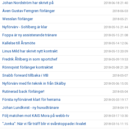
Johan Nordström har skrivit på
2018-06-18 21:40
Även Gustav Ferngren förlänger
2018-06-03
Wesslan förlänger
2018-05-21
Nyförvärv - Sohlberg är klar
2018-05-16 21:44
Foppa är ny assisterande tränare
2018-05-15 21:08
Kallelse till Årsmöte
2018-05-14 12:06
Linus Mild har skrivit nytt kontrakt
2018-05-13 20:09
Fredrik Åhlberg in som sportchef
2018-05-09 19:53
Rönnqvist förlänger kontraktet
2018-05-08 21:28
Snabb forward tillbaka i VIB
2018-05-07
Nyförvärv med fin teknik in från Skälby
2018-05-06 15:05
Rutinerad back förlänger!
2018-05-04
Första nyförvärvet klart för herrarna
2018-05-03 19:17
Johan Lundkvist - ny huvudtränare
2018-04-19
Följ matchen mot KAIS Mora på webb-tv
2018-03-17 10:30
"Jonka": När vi får träff blir vi svårstoppade i kvalet
2018-03-16 11:15