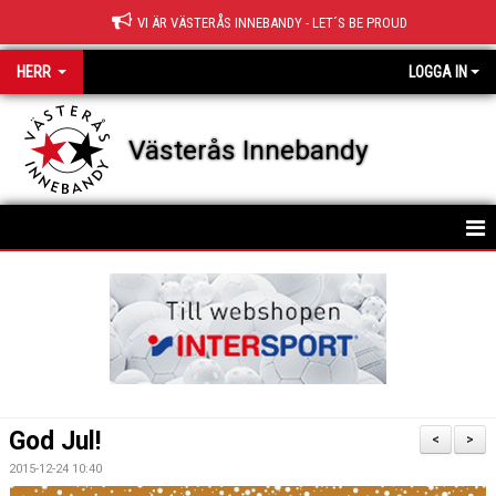
VI ÄR VÄSTERÅS INNEBANDY - LET´S BE PROUD
HERR
LOGGA IN
Västerås Innebandy
HEM
KALENDER
God Jul!
<
>
2015-12-24 10:40