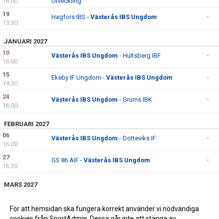
16:00
Utveckling
19
Hagfors IBS -
Västerås IBS Ungdom
-
13:30
JANUARI 2027
10
Västerås IBS Ungdom
- Hultsberg IBF
-
16:00
15
Ekeby IF Ungdom -
Västerås IBS Ungdom
-
19:30
24
Västerås IBS Ungdom
- Grums IBK
-
16:00
FEBRUARI 2027
06
Västerås IBS Ungdom
- Dotteviks IF
-
16:00
27
GS 86 AIF -
Västerås IBS Ungdom
-
16:30
MARS 2027
05
Västerås IBS Ungdom
- Lillån IBK Ungdom
-
19:30
För att hemsidan ska fungera korrekt använder vi nödvändiga
cookies från SportAdmin. Dessa går inte att stänga av.