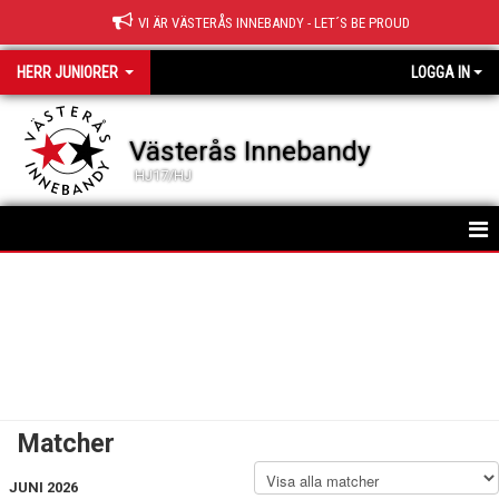
VI ÄR VÄSTERÅS INNEBANDY - LET´S BE PROUD
HERR JUNIORER
LOGGA IN
Västerås Innebandy
HJ17/HJ
HEM
TRUPPEN
NYHETER
KALENDER
Matcher
MATCHER
JUNI 2026