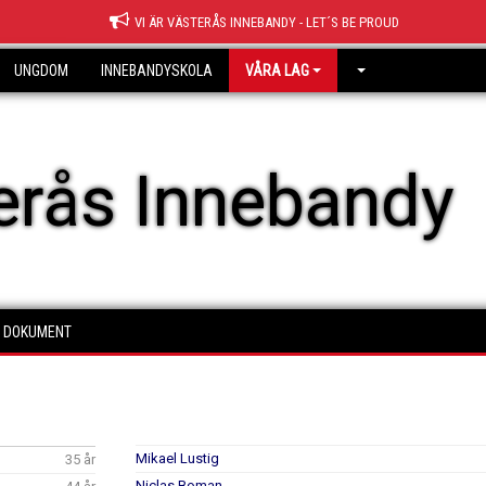
VI ÄR VÄSTERÅS INNEBANDY - LET´S BE PROUD
UNGDOM
INNEBANDYSKOLA
VÅRA LAG
erås Innebandy
DOKUMENT
Mikael Lustig
35 år
Niclas Boman