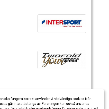
an ska fungera korrekt använder vi nödvändiga cookies från
ssa går inte att stänga av. Föreningen kan också använda
es, t.ex. för statistik eller marknadsföring. Du väljer själv om du vill