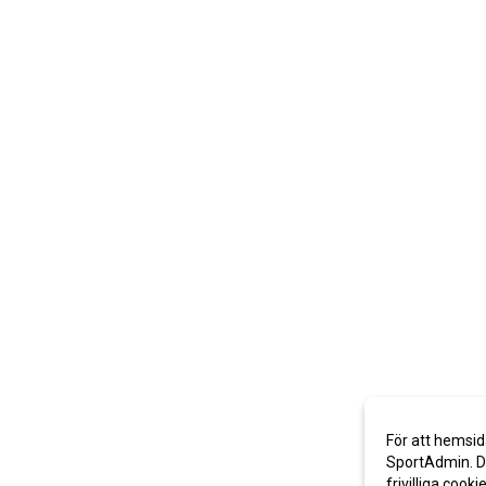
För att hemsid
SportAdmin. De
frivilliga cooki