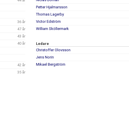
44 år
Petter Hjalmarsson
Thomas Lagerby
Victor Edström
36 år
William Sköllermark
47 år
43 år
40 år
Ledare
Christoffer Olovsson
Jens Norin
Mikael Bergström
42 år
35 år