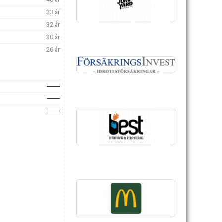
33 år
32 år
30 år
26 år