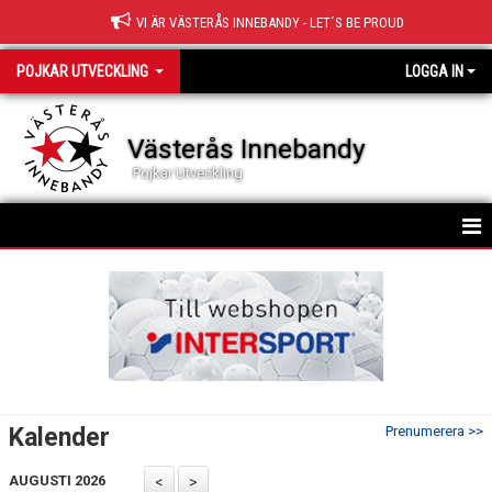
VI ÄR VÄSTERÅS INNEBANDY - LET´S BE PROUD
POJKAR UTVECKLING
LOGGA IN
Västerås Innebandy
Pojkar Utveckling
HEM
TRUPPEN
KALENDER
MATCHER
Kalender
Prenumerera >>
NYHETER
AUGUSTI 2026