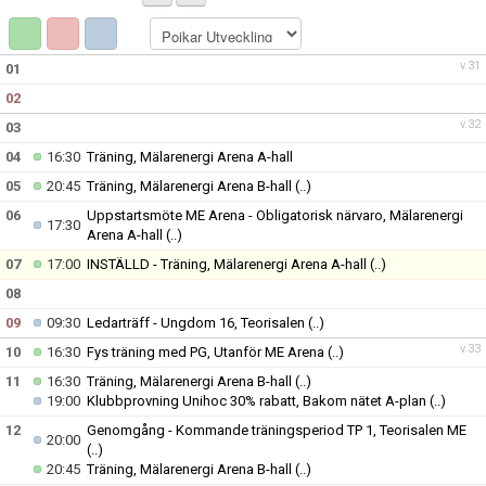
DOKUMENT
ANMÄL DIG HÄR
v.31
01
02
v.32
03
04
16:30
Träning, Mälarenergi Arena A-hall
05
20:45
Träning, Mälarenergi Arena B-hall
(..)
06
Uppstartsmöte ME Arena - Obligatorisk närvaro, Mälarenergi
17:30
Arena A-hall
(..)
07
17:00
INSTÄLLD - Träning, Mälarenergi Arena A-hall
(..)
08
09
09:30
Ledarträff - Ungdom 16, Teorisalen
(..)
v.33
10
16:30
Fys träning med PG, Utanför ME Arena
(..)
11
16:30
Träning, Mälarenergi Arena B-hall
(..)
19:00
Klubbprovning Unihoc 30% rabatt, Bakom nätet A-plan
(..)
12
Genomgång - Kommande träningsperiod TP 1, Teorisalen ME
20:00
(..)
20:45
Träning, Mälarenergi Arena B-hall
(..)