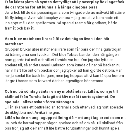
Från läktarplats så syntes det tydligt att i powerplay fick laget fick
de där ytorna för att kunna slå långa diagonalpass.
Ja, vi fick till de där passningarna som tvingade deras målvakt till större
förflyttningar. Även vårt boxplay var bra – jag tror att vi bara hade ett
insläppt mål i den spelformen. Så special teams får godkänt, både
framåt och bakåt!
Vem blev matchens lirare? Blev det någon även i den här
matchen?
Gruppen brukar utse matchens lirare som får bära den fina gula tröjan
på träningarna sen i veckan. Det blev Tobias Landell den här gången
som gjorde två mål och vilket förstås var bra. Om jag ska lyfta en
spelare till, så är det Daniel Karlsson som kunde gå ner på backen nu
när vi haft lite ont om backar och jag tycker att han gjorde det bra. Han
har ju spelat lite back tidigare, men jag hoppas att vi kan få upp honom
längre i banan som forward där han egentligen hör hemma.
Och nu på söndag väntar en ny motståndare, Lillån, som ju till
skillnad från Torshälla tagit ett kliv neråt i seriesystemet. De
spelade i allsvenskan förra säsongen.
Lillån ska vara ett bättre lag än Torshälla och efter vad jag hört spelade
de riktigt bra mot Arvika i helgen.
Lillån hade en ung laguppställning då – ett ungt lag precis som ni.
Ja, och de har väl tappat någon spelare och så också. Till skillnad från
oss tror jag att de har haft lite bättre förutsättningar och hunnit spela