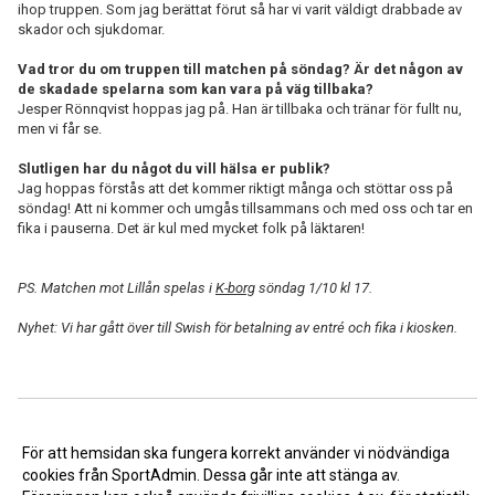
ihop truppen. Som jag berättat förut så har vi varit väldigt drabbade av
skador och sjukdomar.
Vad tror du om truppen till matchen på söndag? Är det någon av
de skadade spelarna som kan vara på väg tillbaka?
Jesper Rönnqvist hoppas jag på. Han är tillbaka och tränar för fullt nu,
men vi får se.
Slutligen har du något du vill hälsa er publik?
Jag hoppas förstås att det kommer riktigt många och stöttar oss på
söndag! Att ni kommer och umgås tillsammans och med oss och tar en
fika i pauserna. Det är kul med mycket folk på läktaren!
PS. Matchen mot Lillån spelas i
K-borg
söndag 1/10 kl 17.
Nyhet: Vi har gått över till Swish för betalning av entré och fika i kiosken.
<< Tillbaka
För att hemsidan ska fungera korrekt använder vi nödvändiga
cookies från SportAdmin. Dessa går inte att stänga av.