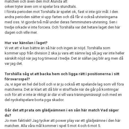
matchen och även den mot Alunda att
orken tryter även om vi spelar bra stundtals.
I första perioden mot Torshälla är spelet ok, fast vi inte gör mål. I den
andra perioden sätter vi upp farten och då får vi också utvisningarna
med oss. Vi gjorde två mål under deras femminuters-utvisning. Sen i
tredje orkade vi inte forcera. Och Torshälla var det hetare laget den här
dagen och ville mer.
Hur var känslan i laget?
Vi vet att vi kan bättre än så här och ingen är nöjd. Torshälla som
kommer upp från division 2 ska ju vara ett sämre lag så jag var inte heller
särskilt nöjd när jag tog timeout i tredje. Det är sällan jag blir arg men då
var jag det.
Torshälla såg ut att backa hem och ligga rätt i positionerna i sitt
försvarsspel?
Ja, vi äger en hel del boll och vi är ju också ett spelande lag som vill föra
matcherna. Det är klart att då blir vi straffade när de går på kontringar
och för att vi inte är riktigt är där vi vill vara träningsmässigt och med en
del nyckelspelare borta pga skador.
Går det att prata om glädjeämnen i en sån här match Vad säger
du?
Jo men faktiskt! Jag tycker att power play var ett glädjeämne i den här
matchen. Alla våra mål kommer i spel 5 mot 4 och 6 mot 5.