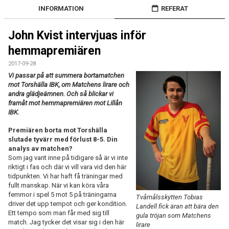
INFORMATION
REFERAT
John Kvist intervjuas inför
hemmapremiären
2017-09-28
Vi passar på att summera bortamatchen
mot Torshälla IBK, om
Matchens lirare och
andra glädjeämnen. Och så
blickar vi
framåt mot hemmapremiären mot Lillån
IBK.
Premiären borta mot Torshälla
slutade tyvärr med förlust 8-5. Din
analys av matchen?
Som jag varit inne på tidigare så är vi inte
riktigt i fas och där vi vill vara vid den här
tidpunkten. Vi har haft få träningar med
fullt manskap. När vi kan köra våra
femmor i spel 5 mot 5 på träningarna
Tvåmålsskytten Tobias
driver det upp tempot och ger kondition.
Landell fick äran att bära den
Ett tempo som man får med sig till
gula tröjan som Matchens
match. Jag tycker det visar sig i den här
lirare