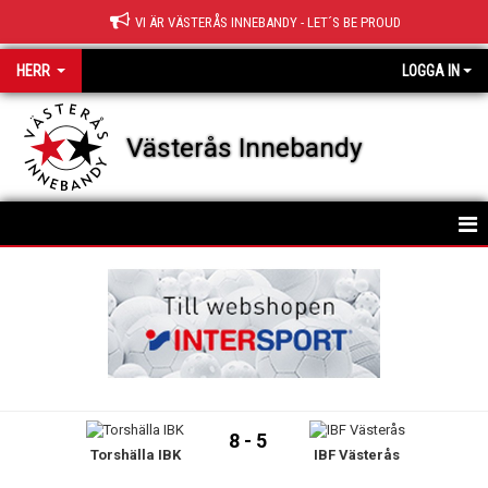
VI ÄR VÄSTERÅS INNEBANDY - LET´S BE PROUD
HERR
LOGGA IN
Västerås Innebandy
HEM
KALENDER
8 - 5
Torshälla IBK
IBF Västerås