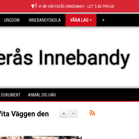
VI ÄR VÄSTERÅS INNEBANDY - LET´S BE PROUD
UNGDOM
INNEBANDYSKOLA
VÅRA LAG
erås Innebandy
DOKUMENT
ANMÄL DIG HÄR
ita Väggen den
<
>