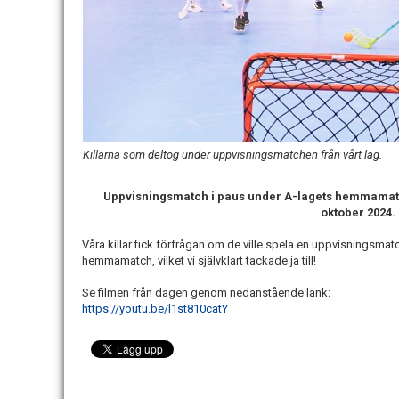
Killarna som deltog under uppvisningsmatchen från vårt lag.
Uppvisningsmatch i paus under A-lagets hemmamat
oktober 2024.
Våra killar fick förfrågan om de ville spela en uppvisningsmat
hemmamatch, vilket vi självklart tackade ja till!
Se filmen från dagen genom nedanstående länk:
https://youtu.be/l1st810catY