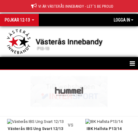
VI ÄR VÄSTERÅS INNEBANDY - LET´S BE PROUD
POJKAR 12-13
LOGGA IN
Västerås Innebandy
P12-13
HEM
TRUPPEN
NYHETER
KALENDER
vs
Västerås IBS Ung Svart 12/13
IBK Hallsta P13/14
MATCHER