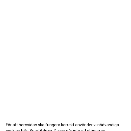
För att hemsidan ska fungera korrekt använder vi nödvändiga
cookies från SportAdmin. Dessa går inte att stänga av.