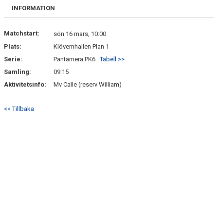
DOKUMENT
INFORMATION
ANMÄL DIG HÄR
Matchstart:
sön 16 mars, 10:00
Plats:
Klövernhallen Plan 1
Serie:
Pantamera PK6
Tabell >>
Samling:
09:15
Aktivitetsinfo:
Mv Calle (reserv William)
<< Tillbaka