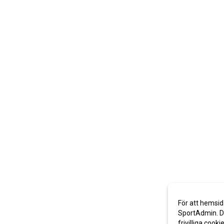
För att hemsid
SportAdmin. De
frivilliga cooki