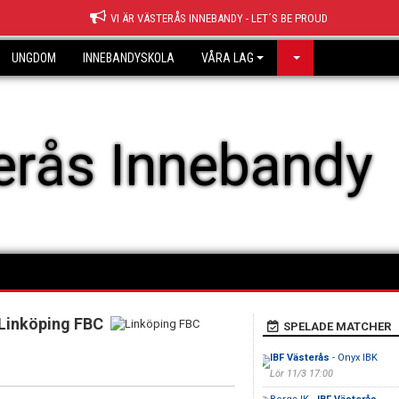
VI ÄR VÄSTERÅS INNEBANDY - LET´S BE PROUD
UNGDOM
INNEBANDYSKOLA
VÅRA LAG
erås Innebandy
Linköping FBC
SPELADE MATCHER
IBF Västerås
- Onyx IBK
Lör 11/3 17:00