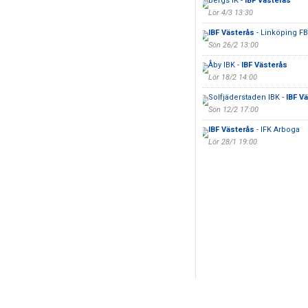
Bergs IK -
IBF Västerås
Lör 4/3 13:30
IBF Västerås
- Linköping F
Sön 26/2 13:00
Åby IBK -
IBF Västerås
Lör 18/2 14:00
Solfjäderstaden IBK -
IBF V
Sön 12/2 17:00
IBF Västerås
- IFK Arboga
Lör 28/1 19:00