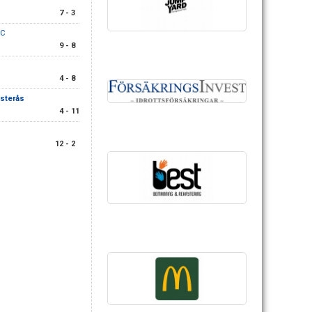
7 - 3
BC
9 - 8
4 - 8
ästerås
4 - 11
12 - 2