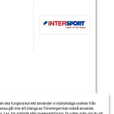
an ska fungera korrekt använder vi nödvändiga cookies från
ssa går inte att stänga av. Föreningen kan också använda
es, t.ex. för statistik eller marknadsföring. Du väljer själv om du vill