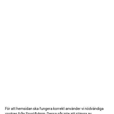
För att hemsidan ska fungera korrekt använder vi nödvändiga
cookies från SportAdmin. Dessa går inte att stänga av.