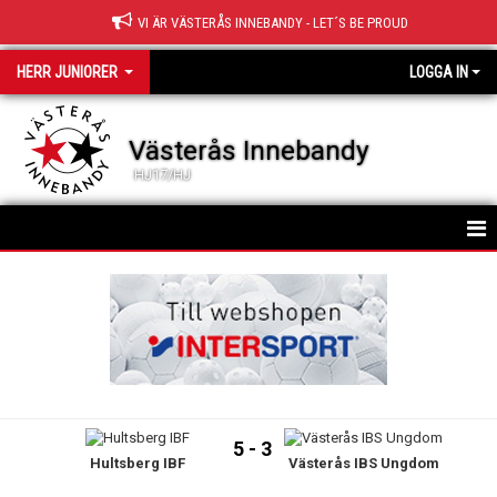
VI ÄR VÄSTERÅS INNEBANDY - LET´S BE PROUD
HERR JUNIORER
LOGGA IN
Västerås Innebandy
HJ17/HJ
HEM
TRUPPEN
NYHETER
KALENDER
5 - 3
Hultsberg IBF
Västerås IBS Ungdom
MATCHER