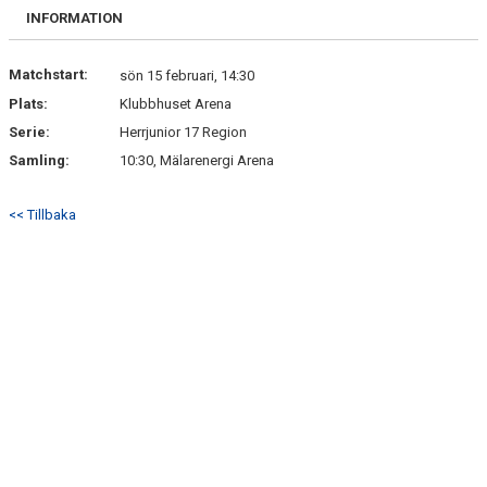
DOKUMENT
INFORMATION
Matchstart:
sön 15 februari, 14:30
Plats:
Klubbhuset Arena
Serie:
Herrjunior 17 Region
Samling:
10:30, Mälarenergi Arena
<< Tillbaka