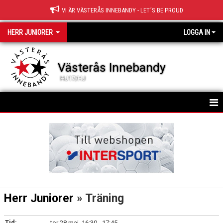
VI ÄR VÄSTERÅS INNEBANDY - LET´S BE PROUD
HERR JUNIORER
LOGGA IN
Västerås Innebandy
HJ17/HJ
HEM
TRUPPEN
NYHETER
KALENDER
Herr Juniorer
» Träning
MATCHER
Tid:
tor 28 maj, 16:30 - 17:45