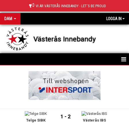
VI ÄR VÄSTERÅS INNEBANDY - LET´S BE PROUD
DAM
LOGGA IN
Västerås Innebandy
KALENDER
1 - 2
Telge SIBK
Västerås IBS