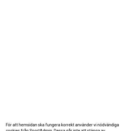
För att hemsidan ska fungera korrekt använder vi nödvändiga
cookies från SportAdmin. Dessa går inte att stänga av.