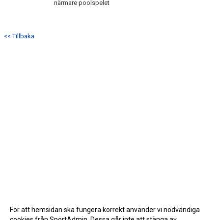
närmare poolspelet
<< Tillbaka
För att hemsidan ska fungera korrekt använder vi nödvändiga
cookies från SportAdmin. Dessa går inte att stänga av.