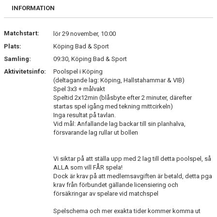
DOKUMENT
INFORMATION
ANMÄL DIG HÄR
Matchstart:
lör 29 november, 10:00
Plats:
Köping Bad & Sport
Samling:
09:30, Köping Bad & Sport
Aktivitetsinfo:
Poolspel i Köping
(deltagande lag: Köping, Hallstahammar & VIB)
Spel 3x3 + målvakt
Speltid 2x12min (blåsbyte efter 2 minuter, därefter
startas spel igång med tekning mittcirkeln)
Inga resultat på tavlan.
Vid mål: Anfallande lag backar till sin planhalva,
försvarande lag rullar ut bollen
Vi siktar på att ställa upp med 2 lag till detta poolspel, så
ALLA som vill FÅR spela!
Dock är krav på att medlemsavgiften är betald, detta pga
krav från förbundet gällande licensiering och
försäkringar av spelare vid matchspel
Spelschema och mer exakta tider kommer komma ut