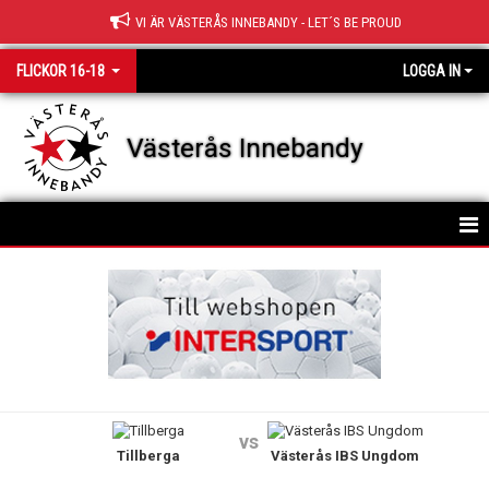
VI ÄR VÄSTERÅS INNEBANDY - LET´S BE PROUD
FLICKOR 16-18
LOGGA IN
Västerås Innebandy
HEM
TRUPPEN
NYHETER
KALENDER
vs
Tillberga
Västerås IBS Ungdom
MATCHER