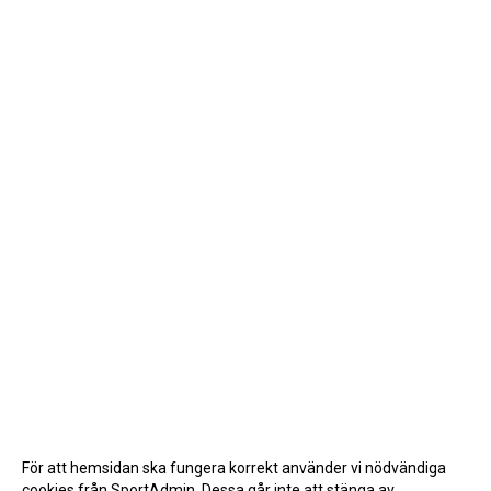
För att hemsidan ska fungera korrekt använder vi nödvändiga
cookies från SportAdmin. Dessa går inte att stänga av.