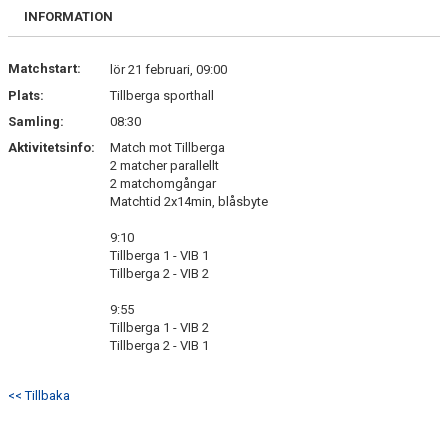
DOKUMENT
INFORMATION
ANMÄL DIG HÄR
Matchstart:
lör 21 februari, 09:00
Plats:
Tillberga sporthall
Samling:
08:30
Aktivitetsinfo:
Match mot Tillberga
2 matcher parallellt
2 matchomgångar
Matchtid 2x14min, blåsbyte
9:10
Tillberga 1 - VIB 1
Tillberga 2 - VIB 2
9:55
Tillberga 1 - VIB 2
Tillberga 2 - VIB 1
<< Tillbaka