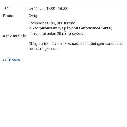
DOKUMENT
Tid:
tor 11 juni, 17:00 - 18:00
Plats:
ANMÄL DIG HÄR
Övrig
Försäsongs Fys, SPC träning
Vi kör gemensam fys på Sport Performance Center,
Friledningsgatan 3B på Tunbytorp.
Aktivitetsinfo:
Obligatorisk närvaro - kostnaden för träningen kommer att
belasta lagkassan.
<< Tillbaka