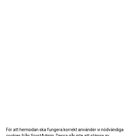
För att hemsidan ska fungera korrekt använder vi nödvändiga
cookies från SportAdmin. Dessa går inte att stänga av.