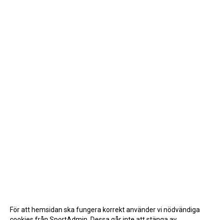
För att hemsidan ska fungera korrekt använder vi nödvändiga
cookies från SportAdmin. Dessa går inte att stänga av.