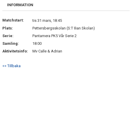
DOKUMENT
INFORMATION
ANMÄL DIG HÄR
Matchstart:
tis 31 mars, 18:45
Plats:
Pettersbergsskolan (S:T Ilian Skolan)
Serie:
Pantamera PK5 Vår Serie 2
Samling:
18:00
Aktivitetsinfo:
Mv Calle & Adrian
<< Tillbaka