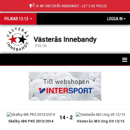
VI ÄR VÄSTERÅS INNEBANDY - LET´S BE PROUD
POJKAR 12-13
LOGGA IN
Västerås Innebandy
P12-13
HEM
TRUPPEN
NYHETER
KALENDER
14 - 2
Skälby IBK PK5 2013/2014
Västerås IBS Ung Vit 12/13
MATCHER