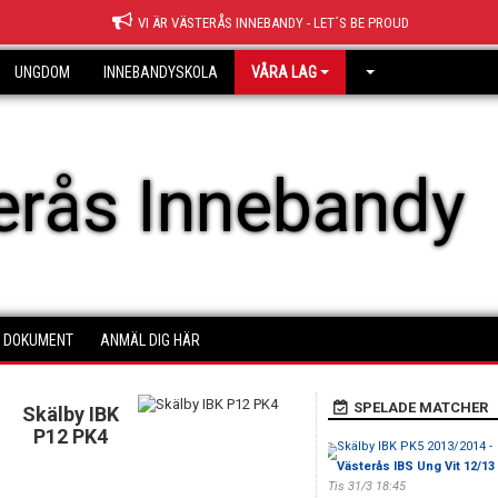
VI ÄR VÄSTERÅS INNEBANDY - LET´S BE PROUD
UNGDOM
INNEBANDYSKOLA
VÅRA LAG
erås Innebandy
DOKUMENT
ANMÄL DIG HÄR
SPELADE MATCHER
Skälby IBK
P12 PK4
Skälby IBK PK5 2013/2014 -
Västerås IBS Ung Vit 12/13
Tis 31/3 18:45