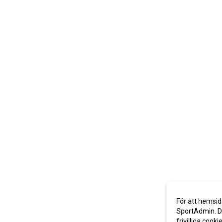
För att hemsid
SportAdmin. De
frivilliga cooki