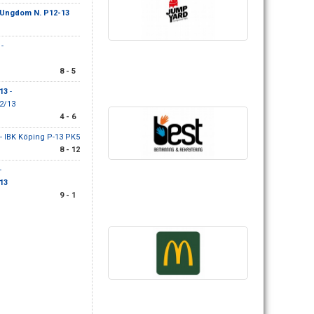
 Ungdom N. P12-13
-
8 - 5
13
-
2/13
4 - 6
- IBK Köping P-13 PK5
8 - 12
-
13
9 - 1