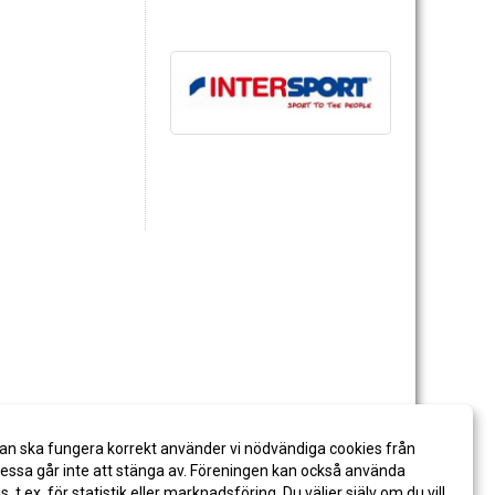
an ska fungera korrekt använder vi nödvändiga cookies från
ssa går inte att stänga av. Föreningen kan också använda
es, t.ex. för statistik eller marknadsföring. Du väljer själv om du vill