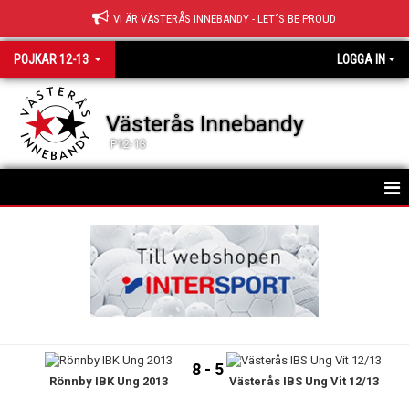
VI ÄR VÄSTERÅS INNEBANDY - LET´S BE PROUD
POJKAR 12-13
LOGGA IN
Västerås Innebandy
P12-13
HEM
TRUPPEN
NYHETER
KALENDER
8 - 5
Rönnby IBK Ung 2013
Västerås IBS Ung Vit 12/13
MATCHER