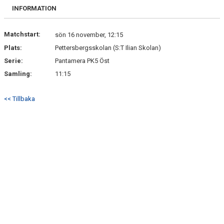
DOKUMENT
INFORMATION
ANMÄL DIG HÄR
Matchstart:
sön 16 november, 12:15
Plats:
Pettersbergsskolan (S:T Ilian Skolan)
Serie:
Pantamera PK5 Öst
Samling:
11:15
<< Tillbaka