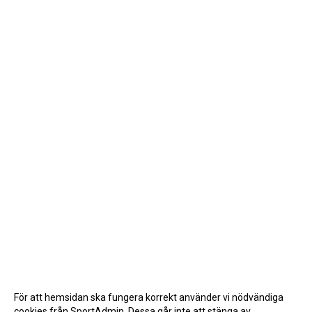
För att hemsidan ska fungera korrekt använder vi nödvändiga
cookies från SportAdmin. Dessa går inte att stänga av.