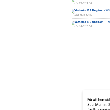
Lör 21/3 11:30
Västerås IBS Ungdom
- WS
Sön 15/3 13:00
Västerås IBS Ungdom
- Per
Lör 14/3 16:00
För att hemsid
SportAdmin. De
frivilliga cooki