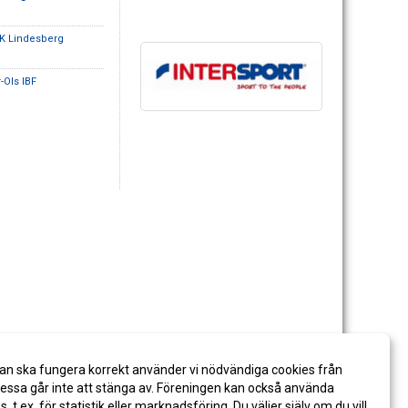
K Lindesberg
-Ols IBF
an ska fungera korrekt använder vi nödvändiga cookies från
ssa går inte att stänga av. Föreningen kan också använda
es, t.ex. för statistik eller marknadsföring. Du väljer själv om du vill