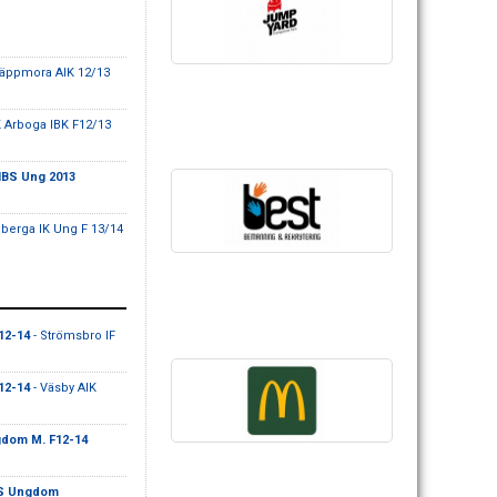
äppmora AIK 12/13
K Arboga IBK F12/13
IBS Ung 2013
llberga IK Ung F 13/14
12-14
- Strömsbro IF
12-14
- Väsby AIK
gdom M. F12-14
BS Ungdom