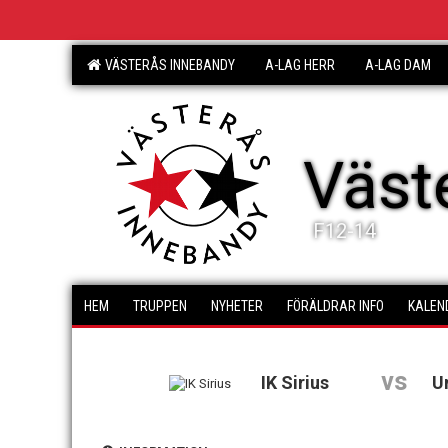
VÄSTERÅS INNEBANDY
A-LAG HERR
A-LAG DAM
Väst
F12-14
HEM
TRUPPEN
NYHETER
FÖRÄLDRAR INFO
KALEN
vs
IK Sirius
U