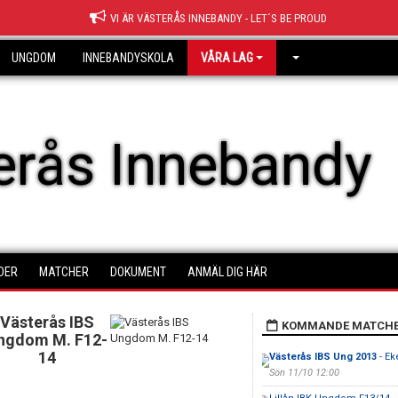
VI ÄR VÄSTERÅS INNEBANDY - LET´S BE PROUD
UNGDOM
INNEBANDYSKOLA
VÅRA LAG
erås Innebandy
DER
MATCHER
DOKUMENT
ANMÄL DIG HÄR
Västerås IBS
KOMMANDE MATCH
ngdom M. F12-
14
Västerås IBS Ung 2013
- Ek
Sön 11/10 12:00