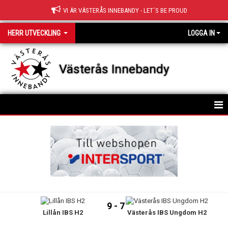
VI ÄR VÄSTERÅS INNEBANDY - LET´S BE PROUD
HERR UTVECKLING
LOGGA IN
Västerås Innebandy
HEM
TRUPPEN
NYHETER
KALENDER
9 - 7
Lillån IBS H2
Västerås IBS Ungdom H2
MATCHER