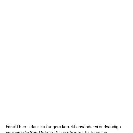
För att hemsidan ska fungera korrekt använder vi nödvändiga
cookies från SportAdmin. Dessa går inte att stänga av.