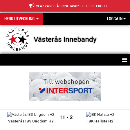
VI ÄR VÄSTERÅS INNEBANDY - LET´S BE PROUD
HERR UTVECKLING
LOGGA IN
Västerås Innebandy
HEM
TRUPPEN
NYHETER
KALENDER
11 - 3
Västerås IBS Ungdom H2
IBK Hallsta H2
MATCHER