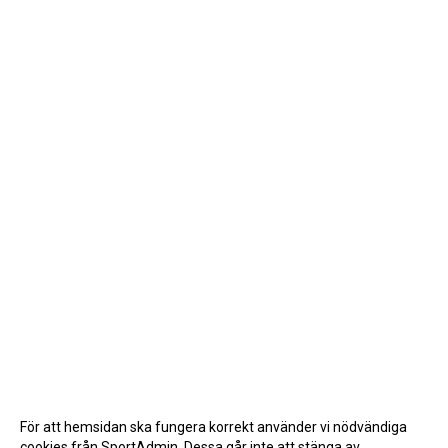
För att hemsidan ska fungera korrekt använder vi nödvändiga
cookies från SportAdmin. Dessa går inte att stänga av.