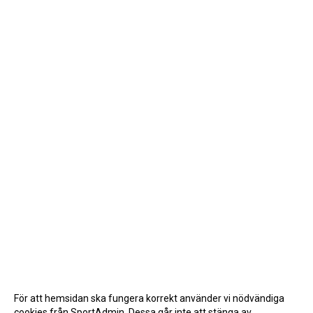
För att hemsidan ska fungera korrekt använder vi nödvändiga
cookies från SportAdmin. Dessa går inte att stänga av.