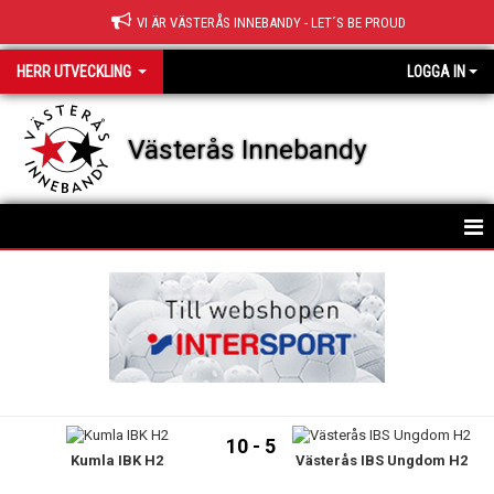
VI ÄR VÄSTERÅS INNEBANDY - LET´S BE PROUD
HERR UTVECKLING
LOGGA IN
Västerås Innebandy
HEM
TRUPPEN
NYHETER
KALENDER
10 - 5
Kumla IBK H2
Västerås IBS Ungdom H2
MATCHER